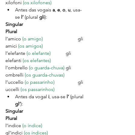
xilofoni 
(os xilofones)
Antes das vogais 
a
, 
e
, 
o
, 
u
, usa-
se 
l’ 
(plural 
gli
):
Singular
Plural
l’amico 
(o amigo)
			gli 
amici 
(os amigos)
l’elefante 
(o elefante)
		gli 
elefanti 
(os elefantes)
l’ombrello 
(o guarda-chuva)
	gli 
ombrelli 
(os guarda-chuvas)
l’uccello 
(o passarinho)
		gli 
uccelli 
(os passarinhos)
Antes da vogal 
i
, usa-se 
l’ 
(plural 
gl’
):
Singular
Plural
l’indice 
(o índice)
gl’indici 
(os índices)