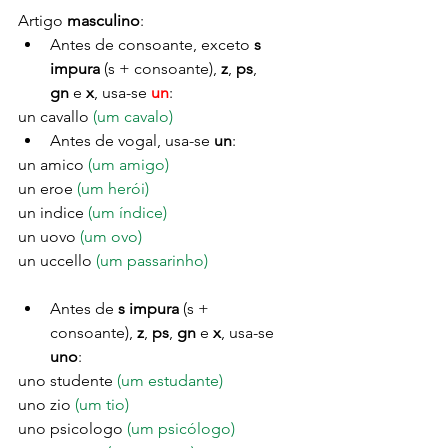
Artigo
 masculino
:
Antes de consoante, exceto 
s 
impura 
(s + consoante), 
z
, 
ps
, 
gn 
e 
x
, usa-se 
un
:
un cavallo 
(um cavalo)
Antes de vogal, usa-se 
un
:
un amico 
(um amigo)
un eroe 
(um herói)
un indice 
(um índice)
un uovo 
(um ovo)
un uccello 
(um passarinho)
Antes de 
s impura 
(s + 
consoante), 
z
, 
ps
, 
gn 
e 
x
, usa-se 
uno
:
uno studente 
(um estudante)
uno zio 
(um tio)
uno psicologo 
(um psicólogo) 