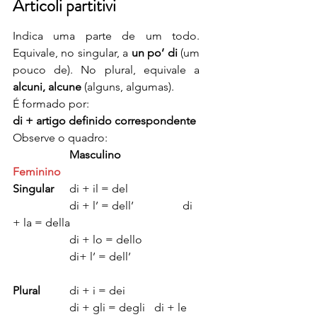
Articoli partitivi
Indica uma parte de um todo. 
Equivale, no singular, a 
un po’ di
 (um 
pouco de). No plural, equivale a 
alcuni, alcune
 (alguns, algumas).
É formado por:
di + artigo definido correspondente
Observe o quadro:
Masculino
Feminino
Singular
	di + il = del
		di + l’ = dell’		di 
+ la = della
		di + lo = dello		
		di+ l’ = dell’
Plural
	di + i = dei
		di + gli = degli	di + le 