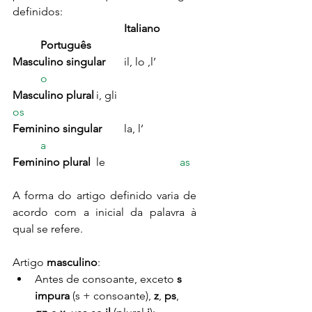
definidos:
Italiano 
Português
Masculino singular
	il, lo ,l’	
o
Masculino plural
	i, gli			
os
Feminino singular
	la, l’		
a
Feminino plural
	le			
as
A forma do artigo definido varia de 
acordo com a inicial da palavra à 
qual se refere.
Artigo
 masculino
: 
Antes de consoante, exceto 
s 
impura 
(s + consoante), 
z
, 
ps
, 