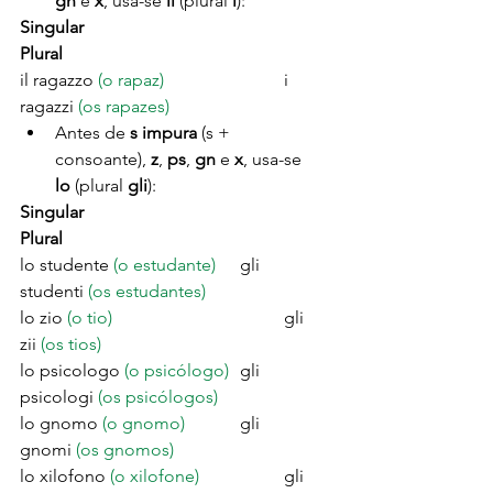
gn 
e 
x
, usa-se 
il
 (plural 
i
):
Singular
Plural
il ragazzo 
(o rapaz) 
			i 
ragazzi 
(os rapazes)
Antes de 
s impura 
(s + 
consoante), 
z
, 
ps
, 
gn 
e 
x
, usa-se 
lo
 (plural 
gli
):
Singular
Plural
lo studente 
(o estudante)
	gli 
studenti 
(os estudantes)
lo zio 
(o tio)
				gli 
zii 
(os tios)
lo psicologo 
(o psicólogo)
	gli 
psicologi 
(os psicólogos)
lo gnomo 
(o gnomo)
		gli 
gnomi 
(os gnomos)
lo xilofono 
(o xilofone)
		gli 