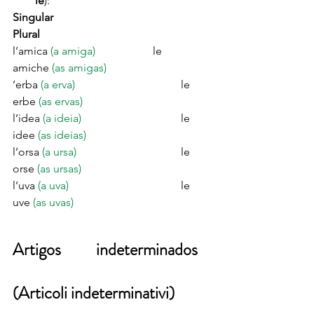
le
):
Singular
Plural
l’amica 
(a amiga)
			le 
amiche 
(as amigas)
’erba 
(a erva)
				le 
erbe 
(as ervas)
l’idea 
(a ideia)
				le 
idee 
(as ideias)
l’orsa 
(a ursa)
				le 
orse 
(as ursas)
l’uva 
(a uva)
				le 
uve 
(as uvas)
Artigos indeterminados 
(Articoli indeterminativi)