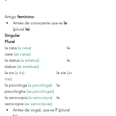
Artigo
 feminino
:
Antes de consoante usa-se 
la
(plural 
le
):
Singular
Plural
la casa 
(a casa)
				le 
case 
(as casas)
la statua 
(a estátua)
			le 
statue 
(as estátuas)
la zia 
(a tia)
				le zie 
(as 
tias)
la psicologa 
(a psicóloga)
	le 
psicologhe 
(as psicólogas)
la xerocopia 
(a xerocópia)
	le 
xerocopie 
(as xerocópias)
Antes de vogal, usa-se 
l’
 (plural 