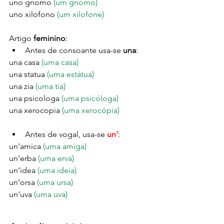
uno gnomo 
(um gnomo)
uno xilofono 
(um xilofone)
Artigo
 feminino
:
Antes de consoante usa-se 
una
:
una casa 
(uma casa)
una statua 
(uma estátua)
una zia 
(uma tia)
una psicologa 
(uma psicóloga)
una xerocopia 
(uma xerocópia)
Antes de vogal, usa-se 
un’
:
un’amica 
(uma amiga)
un’erba 
(uma erva)
un’idea 
(uma ideia)
un’orsa 
(uma ursa)
un’uva 
(uma uva)