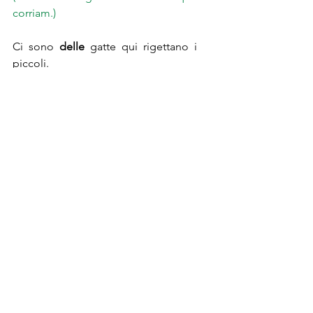
corriam.)
Ci sono 
delle
 gatte qui rigettano i 
piccoli.
[Há (algumas) gatas que rejeitam os 
filhotes.]
1. Complete com os artigos que 
faltam:
Potresti passarmi .................  sale per 
favore?
Ho finito ............  compiti di 
matematica.
Dovresti limitare ..............  zuccheri 
nella tua dieta.
................ mio psicologo dice che 
devo essere più aperto alle novità.