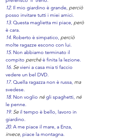
preferisco  il  treno.
12.
 Il mio giardino è grande,
 perciò
posso invitare tutti i miei amici.
13.
 Questa maglietta mi piace, 
però
è cara.
14.
 Roberto è simpatico, 
perciò
molte ragazze escono con lui.
15.
 Non abbiamo terminato il 
compito 
perché 
è finita la lezione.
16. 
Se 
vieni a casa mia ti faccio 
vedere un bel DVD.
17.
 Quella ragazza non è russa, 
ma 
svedese.
18. 
Non voglio 
né
gli spaghetti, 
né
le penne.
19. 
Se 
il tempo è bello, lavoro in 
giardino.
20. 
A me piace il mare, a Enza, 
invece
, piace la montagna.