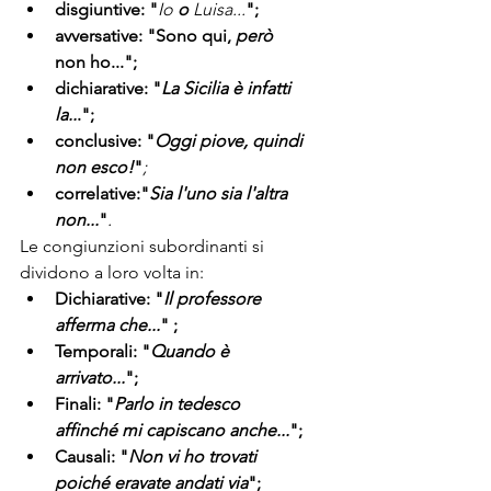
disgiuntive: "
Io 
o
 Luisa...
";
avversative: "Sono qui, 
però
non ho...";
dichiarative:
"
La Sicilia è infatti 
la..
.";
conclusive:
"
Oggi piove, quindi 
non esco!
"
;
correlative:"
Sia l'uno sia l'altra 
non...
"
.
Le congiunzioni subordinanti si 
dividono a loro volta in:
Dichiarative: "
Il professore 
afferma che...
" ;
Temporali: "
Quando è 
arrivato...
";
Finali: "
Parlo in tedesco 
affinché mi capiscano anche...
";
Causali: "
Non vi ho trovati 
poiché eravate andati via
";