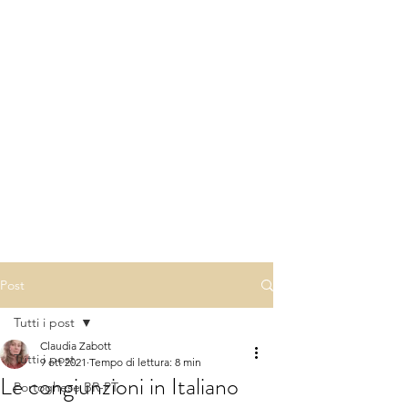
Post
Tutti i post
Claudia Zabott
Tutti i post
9 ott 2021
Tempo di lettura: 8 min
Le congiunzioni in Italiano
Portoghese BR-PT