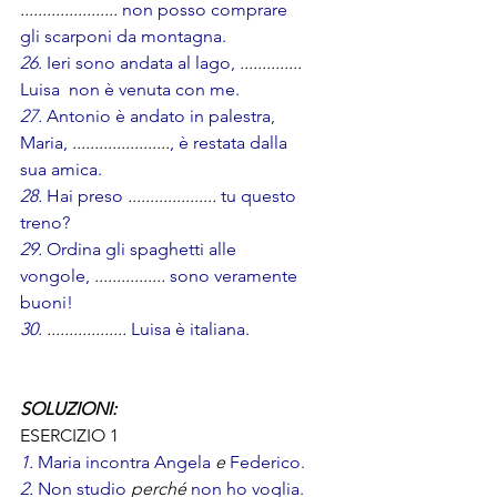
......................
non posso comprare 
gli scarponi da montagna.
26.
 Ieri sono andata al lago, 
.............. 
Luisa  non è venuta con me.
27.
 Antonio è andato in palestra, 
Maria, 
......................
, è restata dalla 
sua amica.
28.
 Hai preso
 .................... 
tu questo 
treno?
29. 
Ordina gli spaghetti alle 
vongole, 
................ 
sono veramente 
buoni!
30. 
..................
 Luisa è italiana.
SOLUZIONI:
ESERCIZIO 1
1.
 Maria incontra Angela 
e
Federico.
2.
 Non studio 
perché
non ho voglia.