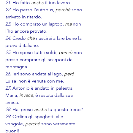
21.
 Ho fatto 
anche
 il tuo lavoro!
22.
 Ho perso l’autobus, 
perché
 sono 
arrivato in ritardo.
23.
 Ho comprato un laptop,
 ma
non 
l’ho ancora provato.
24.
 Credo
 che 
riuscirai a fare bene la 
prova d’italiano.       
25.
 Ho speso tutti i soldi, 
perciò
non 
posso comprare gli scarponi da 
montagna.
26.
 Ieri sono andata al lago, 
però 
Luisa  non è venuta con me.
27.
 Antonio è andato in palestra, 
Maria, 
invece
, è restata dalla sua 
amica.
28.
 Hai preso
 anche
 tu questo treno?
29. 
Ordina gli spaghetti alle 
vongole, 
perché 
sono veramente 
buoni!