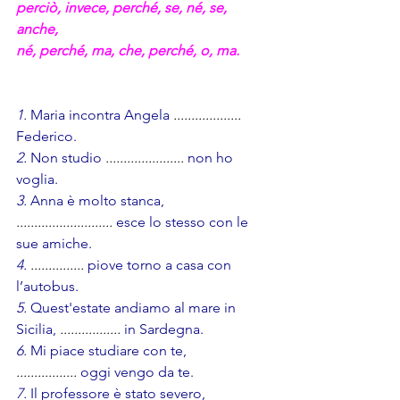
perciò, invece, perché, se, né, se, 
anche,
né, perché, ma, che, perché, o, ma.
1.
 Maria incontra Angela 
...................
Federico.
2.
 Non studio 
......................
non ho 
voglia.
3.
 Anna è molto stanca,
. 
...........................
 esce lo stesso con le 
sue amiche.
4.
............... 
piove torno a casa con 
l’autobus.
5. 
Quest'estate andiamo al mare in 
Sicilia, 
................. 
in Sardegna.
6.
 Mi piace studiare con te, 
................. 
oggi vengo da te.
7. 
Il professore è stato severo, 