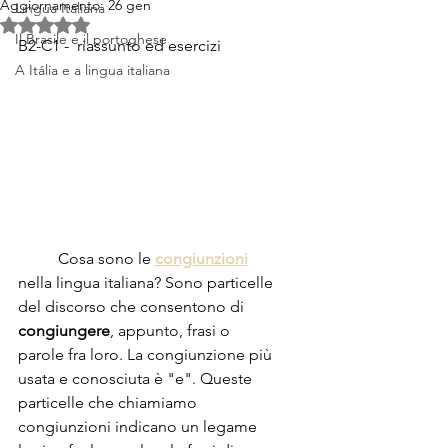
Aggiornamento:
26 gen
Lingua Italiana
Valutazione NaN stelle su 5.
Il Brasile e il portoghese
B2-C1 -  riassunto ed esercizi 
A Itália e a lingua italiana
	Cosa sono le 
congiunzioni
nella lingua italiana? Sono particelle 
del discorso che consentono di 
congiungere
, appunto, frasi o 
parole fra loro. La congiunzione più 
usata e conosciuta è "e". Queste 
particelle che chiamiamo 
congiunzioni indicano un legame 