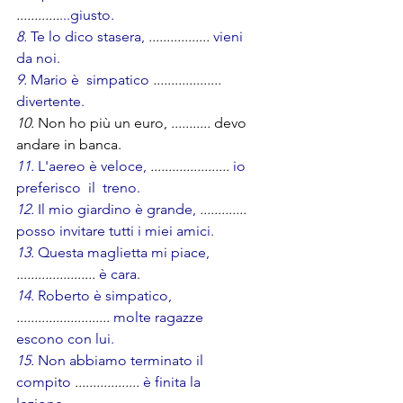
............
...giusto.       
8.
 Te lo dico stasera, 
................. 
vieni 
da noi.                     
9. 
Mario è  simpatico
 ...................
divertente.     
10.
 Non ho più un euro,
 ........... 
devo 
andare in banca.
11.
 L'aereo è veloce, 
......................
 io 
preferisco  il  treno.
12.
 Il mio giardino è grande,
 .............
posso invitare tutti i miei amici.
13.
 Questa maglietta mi piace, 
...................... 
è cara.
14.
 Roberto è simpatico, 
..........................
molte ragazze 
escono con lui.
15.
 Non abbiamo terminato il 
compito 
.................. 
è finita la 