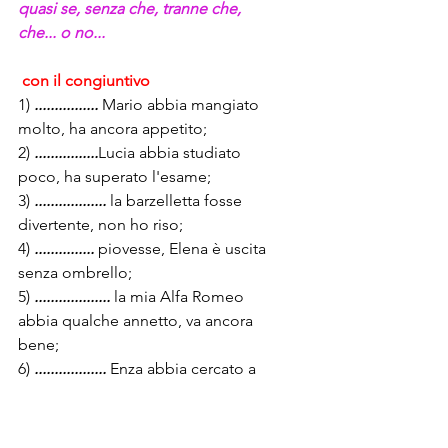
quasi se, senza che, tranne che, 
che... o no...
con il congiuntivo 
1) 
................
 Mario abbia mangiato 
molto, ha ancora appetito;
2) 
................
Lucia abbia studiato 
poco, ha superato l'esame;
3) 
..................
 la barzelletta fosse 
divertente, non ho riso;
4) 
...............
 piovesse, Elena è uscita 
senza ombrello;
5) 
...................
 la mia Alfa Romeo 
abbia qualche annetto, va ancora 
bene;
6) 
..................
 Enza abbia cercato a 
lungo la borsa, non è riuscita a 
recuperarla;
7) 
.................
 oggi splenda il sole, il 