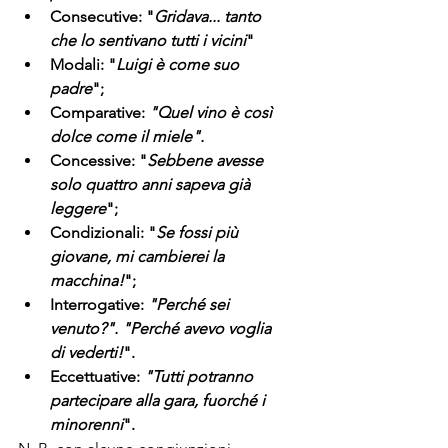
Consecutive: "
Gridava... tanto 
che lo sentivano tutti i vicini
"
Modali: "
Luigi è come suo 
padre
";
Comparative:
 "Quel vino è così 
dolce come il miele".
Concessive: "
Sebbene avesse 
solo quattro anni sapeva già 
leggere
";
Condizionali: "
Se fossi più 
giovane, mi cambierei la 
macchina!
";
Interrogative: 
"Perché sei 
venuto?". "Perché avevo voglia 
di vederti!
".
Eccettuative:
 "Tutti potranno 
partecipare alla gara, fuorché i 
minorenni
".