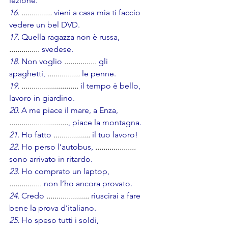
lezione.
16. 
............... 
vieni a casa mia ti faccio 
vedere un bel DVD.
17.
 Quella ragazza non è russa, 
............... 
svedese.
18. 
Non voglio 
................
gli 
spaghetti, 
................ 
le penne.
19. 
............................ 
il tempo è bello, 
lavoro in giardino.
20. 
A me piace il mare, a Enza, 
.............................
, piace la montagna.
21.
 Ho fatto 
..................
 il tuo lavoro!
22.
 Ho perso l’autobus, 
....................
sono arrivato in ritardo.
23.
 Ho comprato un laptop,
................
non l’ho ancora provato.
24.
 Credo
 ..................... 
riuscirai a fare 
bene la prova d’italiano.       
25.
 Ho speso tutti i soldi, 