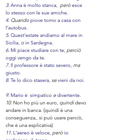
3.
 Anna è molto stanca,
. 
però
 esce 
lo stesso con le sue amiche.
4.
Quando 
piove torno a casa con 
l’autobus.
5. 
Quest'estate andiamo al mare in 
Sicilia, 
o 
in Sardegna.
6.
 Mi piace studiare con te, 
perciò 
oggi vengo da te.
7. 
Il professore è stato severo, 
ma
giusto.       
8.
 Te lo dico stasera, 
se 
vieni da noi.  
9. 
Mario è  simpatico
 e
 divertente.     
10.
 Non ho più un euro,
 quindi 
devo 
andare in banca. (quindi è una 
conseguenza,. si può usare perciò, 
che è una esplicativa)
11.
 L'aereo è veloce, 
però
 io 