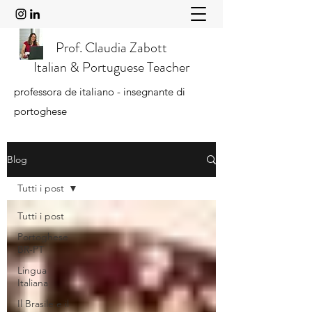
Prof. Claudia Zabott
Italian & Portuguese Teacher
professora de italiano - insegnante di
portoghese
Blog
Tutti i post
Tutti i post
Portoghese
BR-PT
Lingua
Italiana
Il Brasile e il