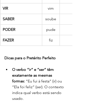
VIR
vim
veio
SABER
soube
soube
PODER
pude
pôde 
FAZER
fiz
Dicas para o Pretérito Perfeito
O verbo “ir” e “ser” têm 
exatamente as mesmas 
formas:
 “Eu fui à festa” (ir) ou 
“Ela foi feliz” (ser). O contexto 
indica qual verbo está sendo 
usado.