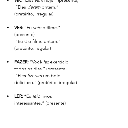
VIR:
 “Eles 
vêm
 hoje.” (presente)
 “Eles 
vieram
 ontem.” 
(pretérito, irregular)
VER:
 “Eu 
vejo
 o filme.” 
(presente)
 “Eu 
vi
 o filme ontem.” 
(pretérito, regular)
FAZER:
 “Você 
faz
 exercício 
todos os dias.” (presente)
 “Eles 
fizeram
 um bolo 
delicioso.” (pretérito, irregular)
LER:
 “Eu 
leio
 livros 
interessantes.” (presente)
 “Ela 
leu
 o artigo ontem.” 
(pretérito, regular)