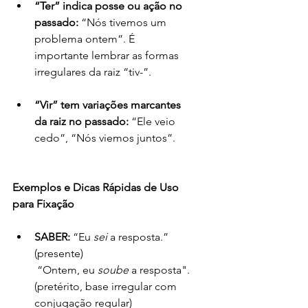
“Ter” indica posse ou ação no 
passado:
 “Nós tivemos um 
problema ontem”. É 
importante lembrar as formas 
irregulares da raiz “tiv-”.
“Vir” tem variações marcantes 
da raiz no passado:
 “Ele veio 
cedo”, “Nós viemos juntos”.
Exemplos e Dicas Rápidas de Uso 
para Fixação
SABER:
 “Eu 
sei
 a resposta.” 
(presente)
 “Ontem, eu 
soube
 a resposta". 
(pretérito, base irregular com 
conjugação regular)