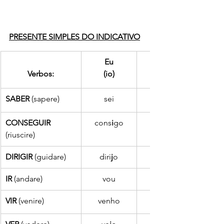
PRESENTE SIMPLES DO INDICATIVO
Eu
Você/ Ele  Ela 
Verbos:
(io)
(tu, lui, lei)
SABER
 (sapere)
sei
CONSEGUIR
cons
i
go
consegue
(riuscire)
DIRIGIR
 (guidare)
diri
j
o
IR
 (andare)
vou
VIR
 (venire)
venho