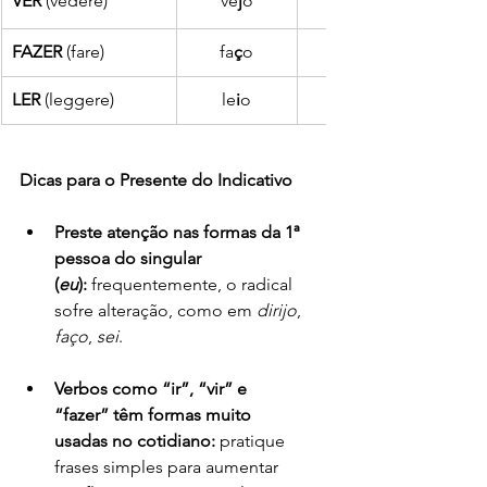
VER
 (vedere)
ve
j
o
FAZER
 (fare)
fa
ç
o
LER
 (leggere)
le
i
o
Dicas para o Presente do Indicativo
Preste atenção nas formas da 1ª 
pessoa do singular 
(
eu
):
 frequentemente, o radical 
sofre alteração, como em 
dirijo
, 
faço
, 
sei
.
Verbos como “ir”, “vir” e 
“fazer” têm formas muito 
usadas no cotidiano:
 pratique 
frases simples para aumentar 