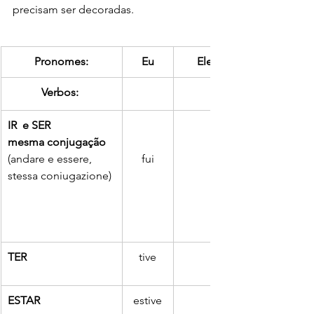
precisam ser decoradas.
Pronomes:
Eu
Ele / Ela / Você
Verbos: 
IR  e SER
mesma conjugação
(andare e essere, 
fui
stessa coniugazione)
TER
tive
teve
ESTAR
estive
esteve