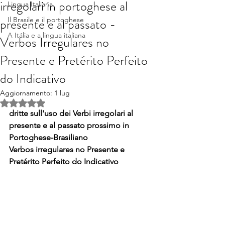
irregolari in portoghese al
Lingua Italiana
presente e al passato -
Il Brasile e il portoghese
A Itália e a lingua italiana
Verbos Irregulares no
Presente e Pretérito Perfeito
do Indicativo
Aggiornamento:
1 lug
Valutazione NaN stelle su 5.
dritte sull'uso dei Verbi irregolari al 
presente e al passato prossimo in 
Portoghese-Brasiliano
Verbos irregulares no Presente e 
Pretérito Perfeito do Indicativo