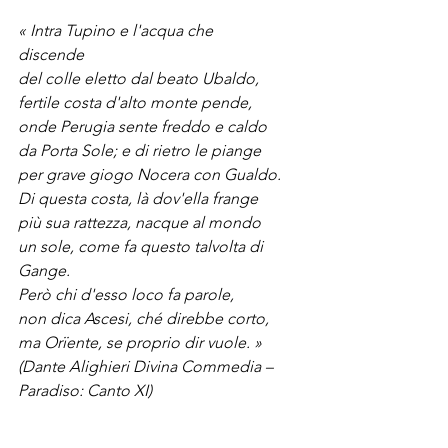
« Intra Tupino e l'acqua che 
discende
del colle eletto dal beato Ubaldo,
fertile costa d'alto monte pende,
onde Perugia sente freddo e caldo​ 
da Porta Sole; e di rietro le piange
per grave giogo Nocera con Gualdo.
Di questa costa, là dov'ella frange
più sua rattezza, nacque al mondo 
un sole, come fa questo talvolta di 
Gange.
Però chi d'esso loco fa parole,
non dica Ascesi, ché direbbe corto,
ma Orïente, se proprio dir vuole. »
(Dante Alighieri Divina Commedia – 
Paradiso: Canto XI)