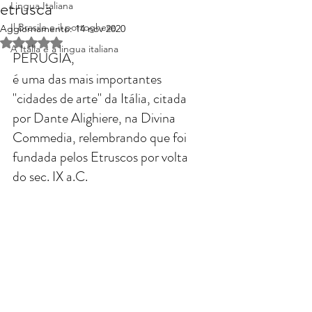
etrusca
Lingua Italiana
Il Brasile e il portoghese
Aggiornamento:
14 nov 2020
Valutazione NaN stelle su 5.
A Itália e a lingua italiana
PERUGIA,
é uma das mais importantes 
"cidades de arte" da Itália, citada 
por Dante Alighiere, na Divina 
Commedia, relembrando que foi 
fundada pelos Etruscos por volta 
do sec. IX a.C. 