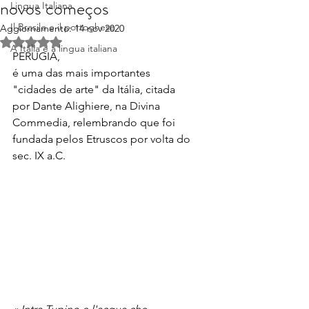
novos começos
Lingua Italiana
Il Brasile e il portoghese
Aggiornamento:
14 nov 2020
Valutazione NaN stelle su 5.
A Itália e a lingua italiana
PERUGIA,
é uma das mais importantes 
"cidades de arte" da Itália, citada 
por Dante Alighiere, na Divina 
Commedia, relembrando que foi 
fundada pelos Etruscos por volta do 
sec. IX a.C. 