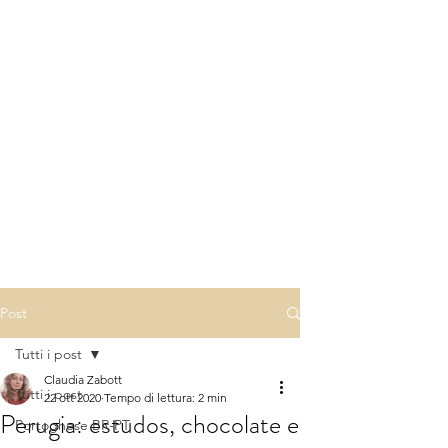
Post
Tutti i post
Claudia Zabott
Tutti i post
22 ott 2020
Tempo di lettura: 2 min
Perugia: estudos, chocolate e
Portoghese BR-PT