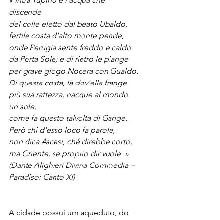
« Intra Tupino e l'acqua che 
discende
del colle eletto dal beato Ubaldo,
fertile costa d'alto monte pende,
onde Perugia sente freddo e caldo​ 
da Porta Sole; e di rietro le piange
per grave giogo Nocera con Gualdo.
Di questa costa, là dov'ella frange
più sua rattezza, nacque al mondo 
un sole,
come fa questo talvolta di Gange.
Però chi d'esso loco fa parole,
non dica Ascesi, ché direbbe corto,
ma Orïente, se proprio dir vuole. »
(Dante Alighieri Divina Commedia – 
Paradiso: Canto XI)
A cidade possui um aqueduto, do 