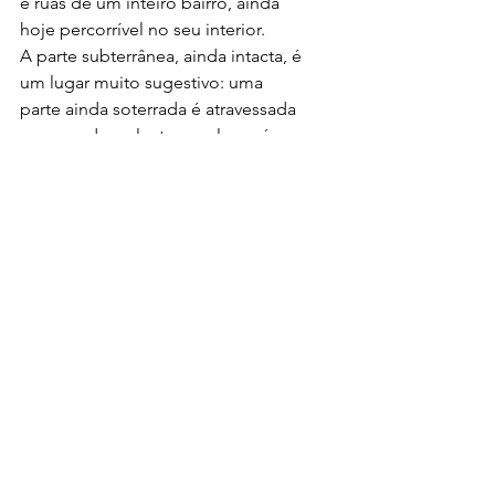
e ruas de um inteiro bairro, ainda 
hoje percorrível no seu interior. 
A parte subterrânea, ainda intacta, é 
um lugar muito sugestivo: uma 
parte ainda soterrada é atravessada 
por escadas rolantes e o lugar é 
usado como centro de exposições.