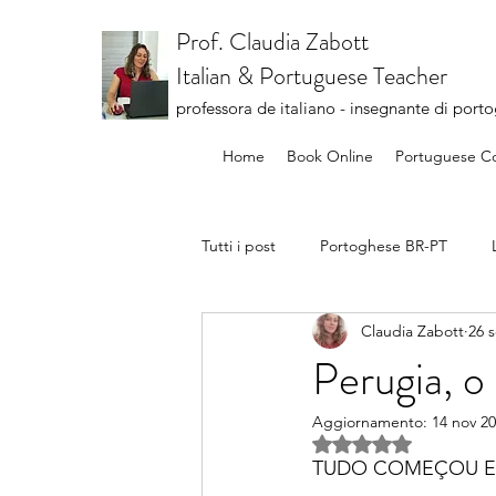
Prof. Claudia Zabott
Italian & Portuguese Teacher
professora de italiano - insegnante di port
Home
Book Online
Portuguese C
Tutti i post
Portoghese BR-PT
Claudia Zabott
26 
Perugia, o
Aggiornamento:
14 nov 2
Valutazione NaN ste
TUDO COMEÇOU EM