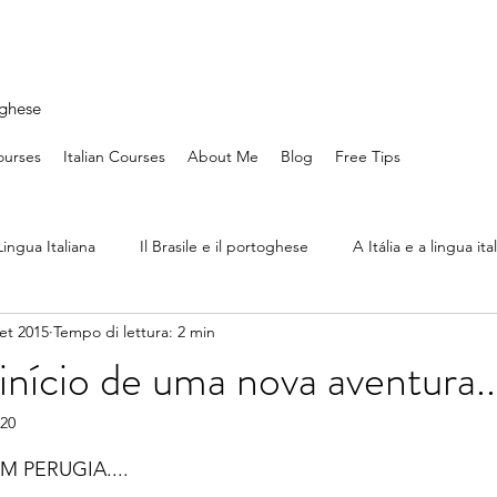
oghese
ourses
Italian Courses
About Me
Blog
Free Tips
Lingua Italiana
Il Brasile e il portoghese
A Itália e a lingua ita
set 2015
Tempo di lettura: 2 min
 início de uma nova aventura..
020
lle su 5.
 PERUGIA....