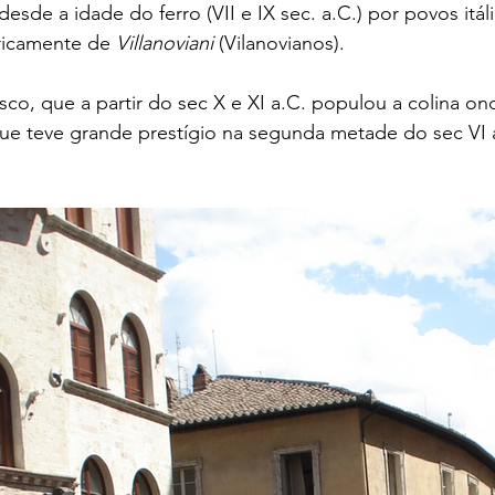
desde a idade do ferro (VII e IX sec. a.C.) por povos itál
icamente de 
Villanoviani
 (Vilanovianos). 
sco, que a partir do sec X e XI a.C. populou a colina on
que teve grande prestígio na segunda metade do sec VI 