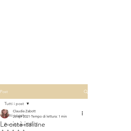
Post
Tutti i post
Claudia Zabott
Tutti i post
26 apr 2021
Tempo di lettura: 1 min
Le città italiane
Portoghese BR-PT