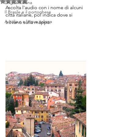
Valutazione NaN stelle su 5.
Lingua Italiana
Ascolta l'audio con i nome di alcuni 
Il Brasile e il portoghese
città italiane, poi indica dove si 
A Itália e a lingua italiana
trovano sulla mappa: