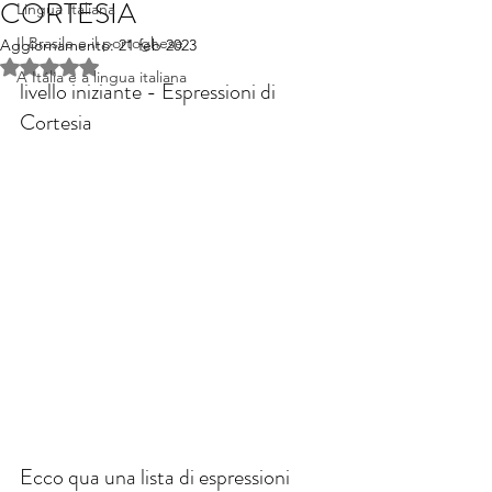
CORTESIA
Lingua Italiana
Il Brasile e il portoghese
Aggiornamento:
21 feb 2023
Valutazione NaN stelle su 5.
A Itália e a lingua italiana
livello iniziante - Espressioni di 
Cortesia
Ecco qua una lista di espressioni 