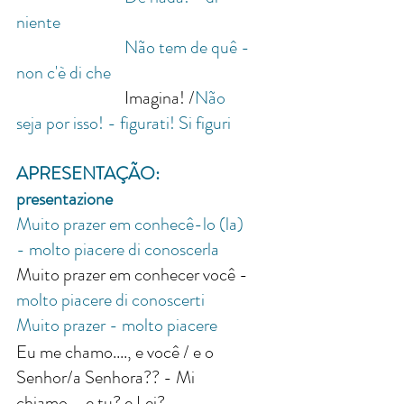
niente
Não tem de quê - 
non c'è di che
			Imagina! /
Não 
seja por isso! - figurati! Si figuri 
APRESENTAÇÃO: 
presentazione
Muito prazer em conhecê-lo (la) 
- molto piacere di conoscerla
Muito prazer em conhecer você - 
molto piacere di conoscerti 
Muito prazer - molto piacere
Eu me chamo...., e você / e o 
Senhor/a Senhora?? - Mi 
chiamo.... e tu? e Lei?