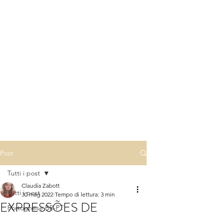
Post
Tutti i post
Claudia Zabott
Tutti i post
30 mag 2022
Tempo di lettura: 3 min
EXPRESSÕES DE
Portoghese BR-PT