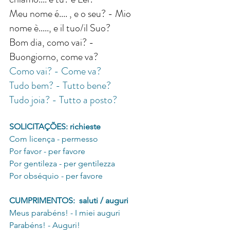
Meu nome é.... , e o seu? - Mio 
nome è....., e il tuo/il Suo?
Bom dia, como vai? - 
Buongiorno, come va?
Como vai? - Come va?
Tudo bem? - Tutto bene?
Tudo joia? - Tutto a posto?
SOLICITAÇÕES: richieste
Com licença - permesso
Por favor - per favore
Por gentileza - per gentilezza
Por obséquio - per favore
CUMPRIMENTOS:  saluti / auguri
Meus parabéns! - I miei auguri
Parabéns! - Auguri!