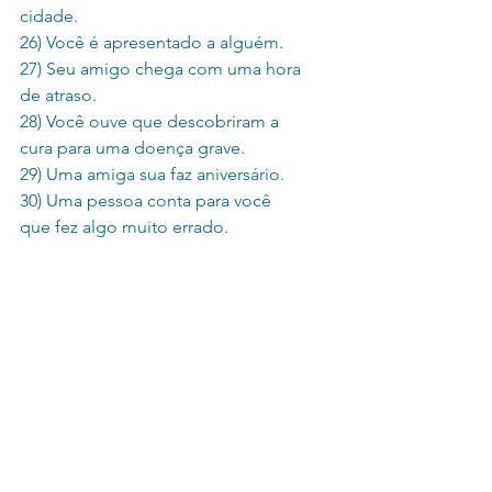
cidade.
26) Você é apresentado a alguém.
27) Seu amigo chega com uma hora 
de atraso.
28) Você ouve que descobriram a 
cura para uma doença grave.
29) Uma amiga sua faz aniversário.
30) Uma pessoa conta para você 
que fez algo muito errado. 
( ) Bom fim de semana
( ) Feliz aniversário!
( ) Por favor
( ) Com licença
( ) Não tem de quê
( ) Boa viagem!
( ) Feliz Natal!
( ) Feliz Páscoa!
( ) Tomara!
( ) Boa sorte!