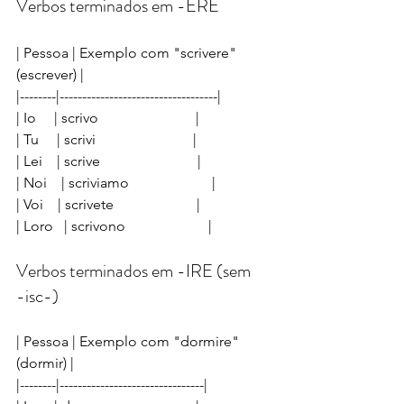
Verbos terminados em -ERE
| Pessoa | Exemplo com "scrivere" 
(escrever) |
|--------|-----------------------------------|
| Io     | scrivo                           |
| Tu     | scrivi                           |
| Lei    | scrive                           |
| Noi    | scriviamo                       |
| Voi    | scrivete                       |
| Loro   | scrivono                       |
Verbos terminados em -IRE (sem 
-isc-)
| Pessoa | Exemplo com "dormire" 
(dormir) |
|--------|--------------------------------|