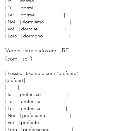
| Io     | dormo                         |
| Tu     | dormi                         |
| Lei    | dorme                         |
| Noi    | dormiamo                      |
| Voi    | dormite                       |
| Loro   | dormono                      |
Verbos terminados em -IRE 
(com -isc-)
| Pessoa | Exemplo com "preferire" 
(preferir) |
|--------|-----------------------------------|
| Io     | preferisco                      |
| Tu     | preferisci                     |
| Lei    | preferisce                     |
| Noi    | preferiamo                     |
| Voi    | preferite                     |
| Loro   | preferiscono                   |