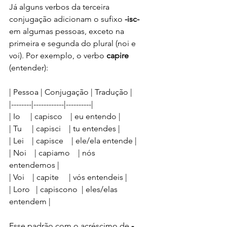
Já alguns verbos da terceira 
conjugação adicionam o sufixo 
-isc-
em algumas pessoas, exceto na 
primeira e segunda do plural (noi e 
voi). Por exemplo, o verbo 
capire
(entender):
| Pessoa | Conjugação | Tradução |
|--------|------------|----------|
| Io     | capisco    | eu entendo |
| Tu     | capisci    | tu entendes |
| Lei    | capisce    | ele/ela entende |
| Noi    | capiamo    | nós 
entendemos |
| Voi    | capite     | vós entendeis |
| Loro   | capiscono  | eles/elas 
entendem |
Esse padrão com o acréscimo de 
-