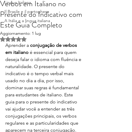
Verbos em Italiano no
Lingua Italiana
Presente do Indicativo com
Il Brasile e il portoghese
A Itália e a lingua italiana
Este Guia Completo
Aggiornamento:
1 lug
Valutazione NaN stelle su 5.
Aprender a 
conjugação de verbos 
em italiano
 é essencial para quem 
deseja falar o idioma com fluência e 
naturalidade. O presente do 
indicativo é o tempo verbal mais 
usado no dia a dia, por isso, 
dominar suas regras é fundamental 
para estudantes de italiano. Este 
guia para o presente do indicativo 
vai ajudar você a entender as três 
conjugações principais, os verbos 
regulares e as particularidades que 
aparecem na terceira conjugação.