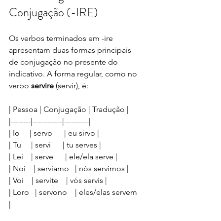
Conjugação (-IRE)
Os verbos terminados em -ire 
apresentam duas formas principais 
de conjugação no presente do 
indicativo. A forma regular, como no 
verbo 
servire
 (servir), é:
| Pessoa | Conjugação | Tradução |
|--------|------------|----------|
| Io     | servo      | eu sirvo |
| Tu     | servi      | tu serves |
| Lei    | serve      | ele/ela serve |
| Noi    | serviamo   | nós servimos |
| Voi    | servite    | vós servis |
| Loro   | servono    | eles/elas servem 
|