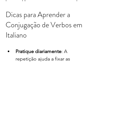
Dicas para Aprender a 
Conjugação de Verbos em 
Italiano
Pratique diariamente
: A 
repetição ajuda a fixar as 
terminações e os padrões.
Use exemplos reais
: Tente 
formar frases simples com os 
verbos que aprendeu.
Preste atenção aos verbos 
irregulares
: Eles fogem das 
regras dos verbos regulares, 
mas conhecer os padrões 
regulares ajuda a identificá-los.
Leia e ouça italiano
: Isso ajuda a 