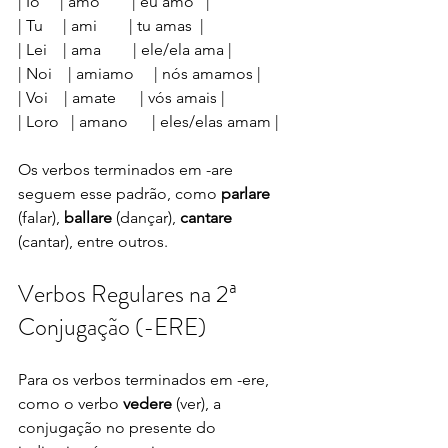
| Io     | amo        | eu amo   |
| Tu     | ami        | tu amas  |
| Lei    | ama        | ele/ela ama |
| Noi    | amiamo     | nós amamos |
| Voi    | amate      | vós amais |
| Loro   | amano      | eles/elas amam |
Os verbos terminados em -are 
seguem esse padrão, como 
parlare
(falar), 
ballare
 (dançar), 
cantare
(cantar), entre outros.
Verbos Regulares na 2ª 
Conjugação (-ERE)
Para os verbos terminados em -ere, 
como o verbo 
vedere
 (ver), a 
conjugação no presente do 