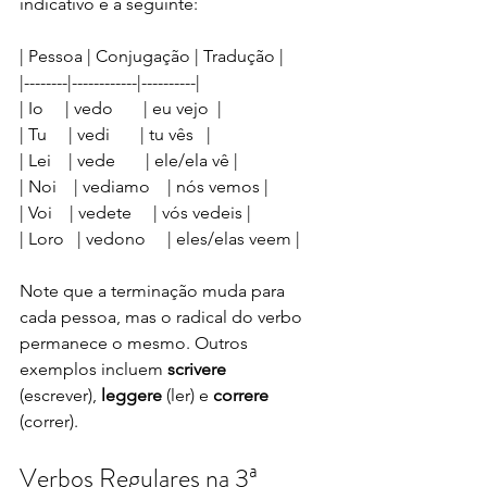
indicativo é a seguinte:
| Pessoa | Conjugação | Tradução |
|--------|------------|----------|
| Io     | vedo       | eu vejo  |
| Tu     | vedi       | tu vês   |
| Lei    | vede       | ele/ela vê |
| Noi    | vediamo    | nós vemos |
| Voi    | vedete     | vós vedeis |
| Loro   | vedono     | eles/elas veem |
Note que a terminação muda para 
cada pessoa, mas o radical do verbo 
permanece o mesmo. Outros 
exemplos incluem 
scrivere
(escrever), 
leggere
 (ler) e 
correre
(correr).
Verbos Regulares na 3ª 