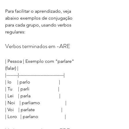
Para facilitar o aprendizado, veja 
abaixo exemplos de conjugação 
para cada grupo, usando verbos 
regulares:
Verbos terminados em -ARE
| Pessoa | Exemplo com "parlare" 
(falar) |
|--------|-------------------------------|
| Io     | parlo                         |
| Tu     | parli                         |
| Lei    | parla                         |
| Noi    | parliamo                      |
| Voi    | parlate                       |
| Loro   | parlano                       |